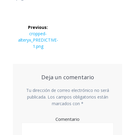
Navegación
Previous:
de
Previous
cropped-
post:
alteryx_PREDICTIVE-
entradas
1.png
Deja un comentario
Tu dirección de correo electrónico no será
publicada.
Los campos obligatorios están
marcados con
*
Comentario