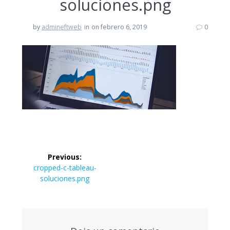
soluciones.png
by
admineftweb
in
on febrero 6, 2019
0
Navegación
Previous:
de
Previous
cropped-c-tableau-
post:
soluciones.png
entradas