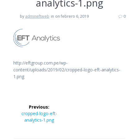
analytics-1.png
by
admineftweb
in
on febrero 6, 2019
0
http://eftgroup.com.pe/wp-
content/uploads/2019/02/cropped-logo-eft-analytics-
1.png
Navegación
Previous:
de
Previous
cropped-logo-eft-
post:
analytics-1.png
entradas