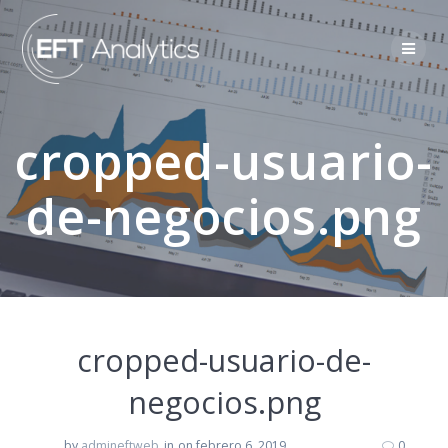
cropped-usuario-
de-negocios.png
cropped-usuario-de-
negocios.png
by
admineftweb
in
on febrero 6, 2019
0