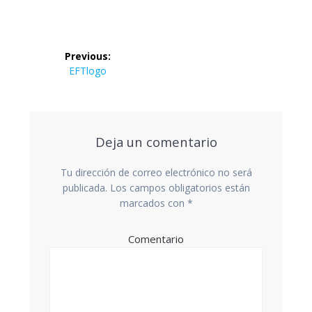
Navegación
Previous:
de
Previous
EFTlogo
post:
entradas
Deja un comentario
Tu dirección de correo electrónico no será
publicada.
Los campos obligatorios están
marcados con
*
Comentario