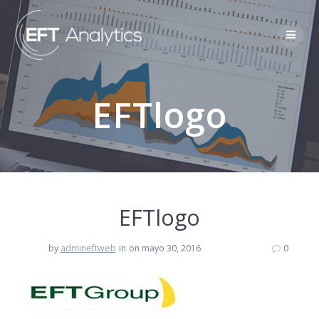
EFTlogo
EFTlogo
by
admineftweb
in
on mayo 30, 2016
0