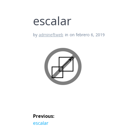
escalar
by
admineftweb
in
on febrero 6, 2019
Navegación
Previous:
de
Previous
escalar
post: